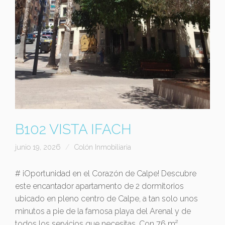
B102 VISTA IFACH
junio 19, 2026
Colón Inmobiliaria
# ¡Oportunidad en el Corazón de Calpe! Descubre
este encantador apartamento de 2 dormitorios
ubicado en pleno centro de Calpe, a tan solo unos
minutos a pie de la famosa playa del Arenal y de
todos los servicios que necesitas. Con 76 m²