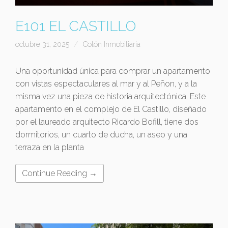
E101 EL CASTILLO
octubre 31, 2025
Colón Inmobiliaria
Una oportunidad única para comprar un apartamento
con vistas espectaculares al mar y al Peñon, y a la
misma vez una pieza de historia arquitectónica. Este
apartamento en el complejo de El Castillo, diseñado
por el laureado arquitecto Ricardo Bofill, tiene dos
dormitorios, un cuarto de ducha, un aseo y una
terraza en la planta
Continue Reading →