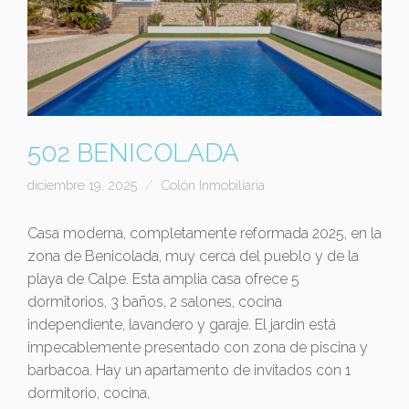
502 BENICOLADA
diciembre 19, 2025
Colón Inmobiliaria
Casa moderna, completamente reformada 2025, en la
zona de Benicolada, muy cerca del pueblo y de la
playa de Calpe. Esta amplia casa ofrece 5
dormitorios, 3 baños, 2 salones, cocina
independiente, lavandero y garaje. El jardin está
impecablemente presentado con zona de piscina y
barbacoa. Hay un apartamento de invitados con 1
dormitorio, cocina,