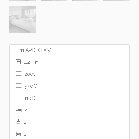
E111 APOLO XIV
2
112 m
2001
540
€
110
€
2
2
1