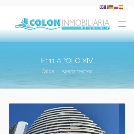
E111 APOLO XIV
Calpe
Apartamentos