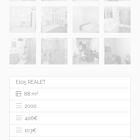
E105 REALET
2
88 m
2000
406
€
103
€