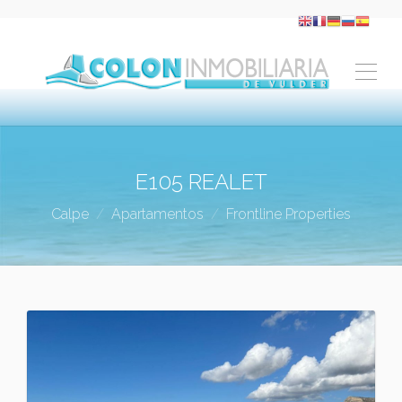
E105 REALET
Calpe
Apartamentos
Frontline Properties