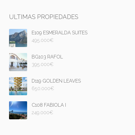
ULTIMAS PROPIEDADES
E109 ESMERALDA SUITES
495.000
€
BG103 RAFOL
395.000
€
D119 GOLDEN LEAVES
650.000
€
C108 FABIOLA I
249.000
€