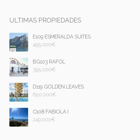
ULTIMAS PROPIEDADES
E109 ESMERALDA SUITES
495.000
€
BG103 RAFOL
395.000
€
D119 GOLDEN LEAVES
650.000
€
C108 FABIOLA I
249.000
€