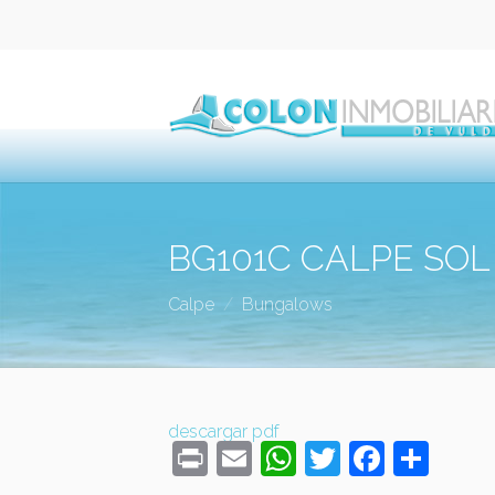
BG101C CALPE SOL
Calpe
Bungalows
descargar pdf
Print
Email
WhatsApp
Twitter
Faceb
Com