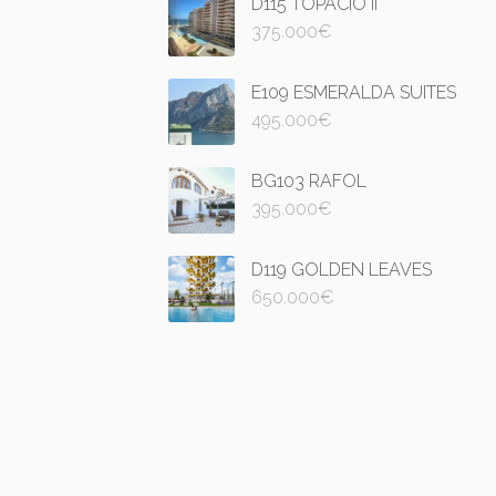
D115 TOPACIO II
375.000
€
E109 ESMERALDA SUITES
495.000
€
BG103 RAFOL
395.000
€
D119 GOLDEN LEAVES
650.000
€