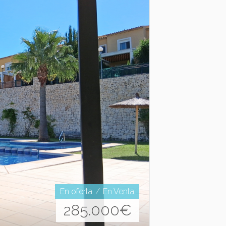
En oferta
En Venta
285.000
€