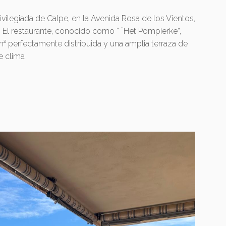
vilegiada de Calpe, en la Avenida Rosa de los Vientos,
. El restaurante, conocido como “ ¨Het Pompierke”,
m² perfectamente distribuida y una amplia terraza de
e clima