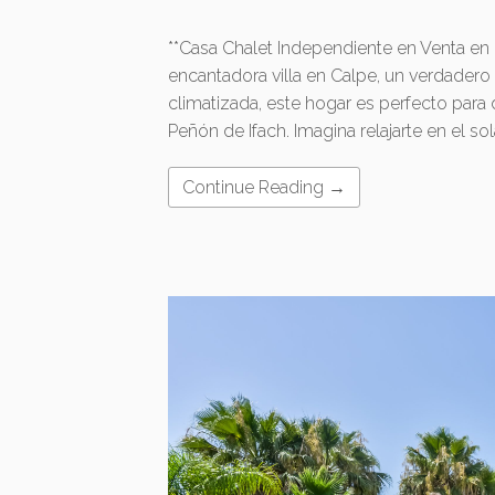
**Casa Chalet Independiente en Venta en
encantadora villa en Calpe, un verdadero
climatizada, este hogar es perfecto para d
Peñón de Ifach. Imagina relajarte en el s
Continue Reading →