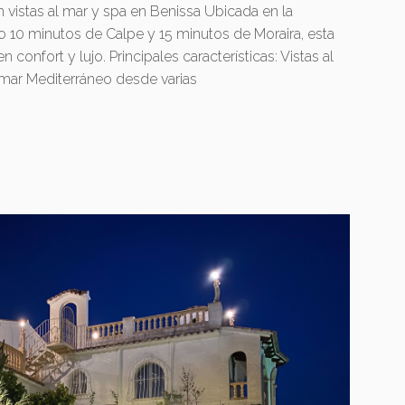
vistas al mar y spa en Benissa Ubicada en la
lo 10 minutos de Calpe y 15 minutos de Moraira, esta
confort y lujo. Principales características: Vistas al
 mar Mediterráneo desde varias