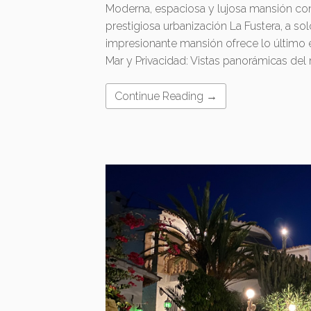
Moderna, espaciosa y lujosa mansión con 
prestigiosa urbanización La Fustera, a so
impresionante mansión ofrece lo último en 
Mar y Privacidad: Vistas panorámicas del
Continue Reading →