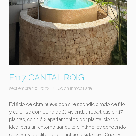
E117 CANTAL ROIG
septiembre 30, 2022
Colón Inmobiliaria
Edificio de obra nueva con aire acondicionado de frio
y calor, se compone de 21 viviendas repartidas en 17
plantas, con 1 ó 2 apartamentos por planta, siendo
ideal para un entorno tranquilo e íntimo, evidenciando
el estatus de élite del complejo residencial. Cuenta