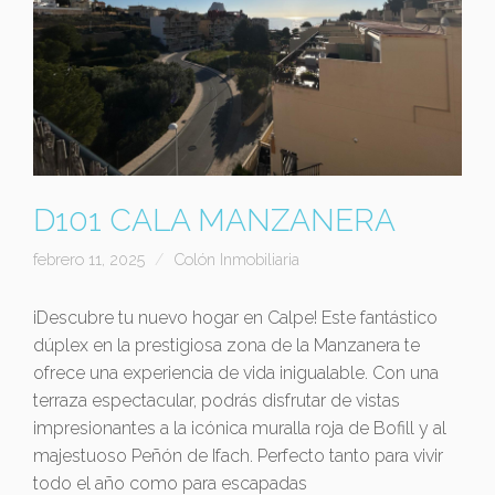
D101 CALA MANZANERA
febrero 11, 2025
Colón Inmobiliaria
¡Descubre tu nuevo hogar en Calpe! Este fantástico
dúplex en la prestigiosa zona de la Manzanera te
ofrece una experiencia de vida inigualable. Con una
terraza espectacular, podrás disfrutar de vistas
impresionantes a la icónica muralla roja de Bofill y al
majestuoso Peñón de Ifach. Perfecto tanto para vivir
todo el año como para escapadas