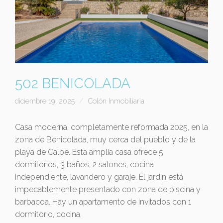
502 BENICOLADA
diciembre 19, 2025
Colón Inmobiliaria
Casa moderna, completamente reformada 2025, en la
zona de Benicolada, muy cerca del pueblo y de la
playa de Calpe. Esta amplia casa ofrece 5
dormitorios, 3 baños, 2 salones, cocina
independiente, lavandero y garaje. El jardin está
impecablemente presentado con zona de piscina y
barbacoa. Hay un apartamento de invitados con 1
dormitorio, cocina,